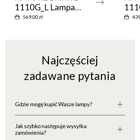
1110G_L Lampa
111
wisząca w stylu Eco
wisz
569.00 zł
439
Najczęściej
zadawane pytania
Gdzie mogę kupić Wasze lampy?
Jak szybko następuje wysyłka
zamówienia?