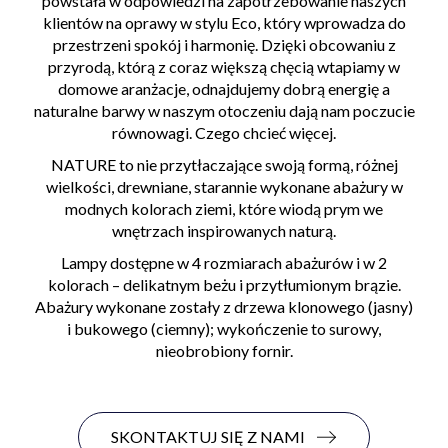
powstała w odpowiedzi na zapotrzebowanie naszych
klientów na oprawy w stylu Eco, który wprowadza do
przestrzeni spokój i harmonię. Dzięki obcowaniu z
przyrodą, którą z coraz większą chęcią wtapiamy w
domowe aranżacje, odnajdujemy dobrą energię a
naturalne barwy w naszym otoczeniu dają nam poczucie
równowagi. Czego chcieć więcej.
NATURE to nie przytłaczające swoją formą, różnej
wielkości, drewniane, starannie wykonane abażury w
modnych kolorach ziemi, które wiodą prym we
wnętrzach inspirowanych naturą.
Lampy dostępne w 4 rozmiarach abażurów i w 2
kolorach – delikatnym beżu i przytłumionym brązie.
Abażury wykonane zostały z drzewa klonowego (jasny)
i bukowego (ciemny); wykończenie to surowy,
nieobrobiony fornir.
SKONTAKTUJ SIĘ Z NAMI