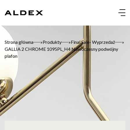
Skip
to
content
Strona główna
»
Produkty
»
Final Sale- Wyprzedaż
»
GALLIA 2 CHROME 1095PL_H4 Nowoczesny podwójny
plafon