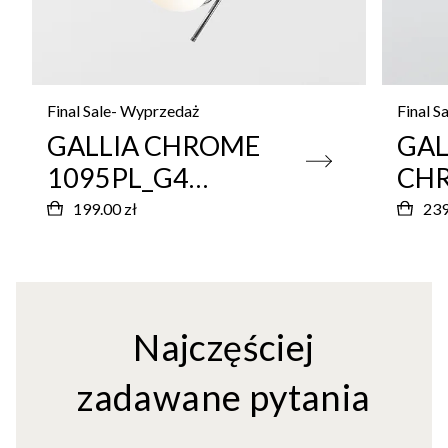
Final Sale- Wyprzedaż
Final S
GALLIA CHROME
GAL
1095PL_G4
CH
Nowoczesny plafon
109
199.00 zł
239
Now
Najczęściej
zadawane pytania